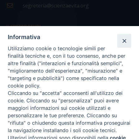
segreteria@scienzaevita.org
IL CENTRO STUDI
Informativa
La nostra storia
Utilizziamo cookie o tecnologie simili per
Statuto
finalità tecniche e, con il tuo consenso, anche per
Presidenza e ufficio presidenza
altre finalità ("interazioni e funzionalità semplici",
"miglioramento dell'esperienza", "misurazione" e
Consiglio scientifico
"targeting e pubblicità") come specificato nella
cookie policy.
Coordinamento nazionale
Cliccando su "accetta" acconsenti all'utilizzo dei
cookie. Cliccando su "personalizza" puoi avere
maggiori informazioni sui cookie utilizzati e
personalizzare le tue preferenze. Cliccando su
"rifiuta" o chiudendo questa informativa proseguirai
COPYRIGHT Scienza & Vita - C.F
96600690588
- Tutti i
la navigazione installando i soli cookie tecnici.
diritti -
Privacy
-
Credits
Ulteriori informazioni sono disponibili nella
cookie
Preferenze Cookie