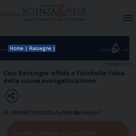
Skip
to
content
|
|
Home
Rassegne
12 Ottobre 2010
Cosi Ratzinger affida a Fisichella l’idea
della nuova evangelizzazione
05f84677d253022a1e78d148b1ecc6a7
Iscriviti a Scienza & Vita NEWS