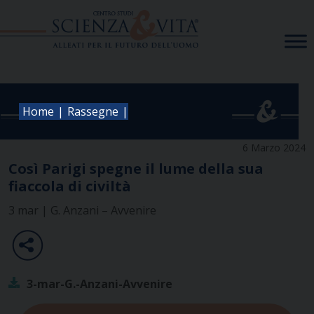
Skip
to
content
|
|
Home
Rassegne
6 Marzo 2024
Così Parigi spegne il lume della sua
fiaccola di civiltà
3 mar | G. Anzani – Avvenire
3-mar-G.-Anzani-Avvenire