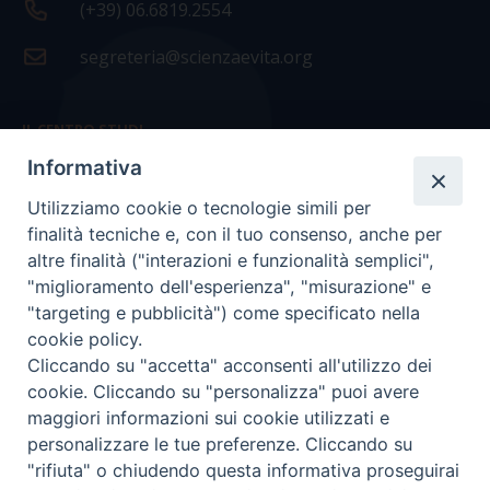
(+39) 06.6819.2554
segreteria@scienzaevita.org
IL CENTRO STUDI
Informativa
La nostra storia
Utilizziamo cookie o tecnologie simili per
Statuto
finalità tecniche e, con il tuo consenso, anche per
Presidenza e ufficio presidenza
altre finalità ("interazioni e funzionalità semplici",
"miglioramento dell'esperienza", "misurazione" e
Consiglio scientifico
"targeting e pubblicità") come specificato nella
cookie policy.
Coordinamento nazionale
Cliccando su "accetta" acconsenti all'utilizzo dei
cookie. Cliccando su "personalizza" puoi avere
maggiori informazioni sui cookie utilizzati e
personalizzare le tue preferenze. Cliccando su
"rifiuta" o chiudendo questa informativa proseguirai
COPYRIGHT Scienza & Vita - C.F
96600690588
- Tutti i