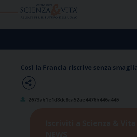
Skip
to
content
Così la Francia riscrive senza smagli
2673ab1e1d8dc8ca52ae4476b446a445
Iscriviti a Scienza & Vita
NEWS