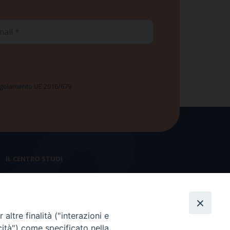
ail
 Regolamento UE 2016/679
IL CENTRO STUDI
La nostra storia
Statuto
altre finalità ("interazioni e
Presidenza e ufficio presidenza
cità") come specificato nella