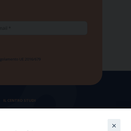
ail
 Regolamento UE 2016/679
IL CENTRO STUDI
La nostra storia
Statuto