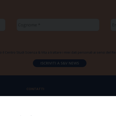
Cognome
Em
*
*
 il Centro Studi Scienza & Vita a trattare i miei dati personali ai sensi del
CONTATTI
Via Aurelia 796 | 00165 Roma
(+39) 06.6819.2554