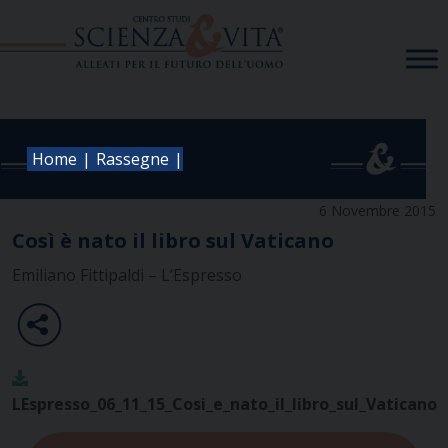
Skip
to
content
|
|
Home
Rassegne
6 Novembre 2015
Così è nato il libro sul Vaticano
Emiliano Fittipaldi – L’Espresso
LEspresso_06_11_15_Cosi_e_nato_il_libro_sul_Vaticano