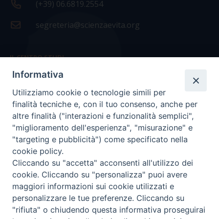
(+39) 06.6819.2554
segreteria@scienzaevita.org
IL CENTRO STUDI
Informativa
La nostra storia
Utilizziamo cookie o tecnologie simili per
Statuto
finalità tecniche e, con il tuo consenso, anche per
Presidenza e ufficio presidenza
altre finalità ("interazioni e funzionalità semplici",
"miglioramento dell'esperienza", "misurazione" e
Consiglio scientifico
"targeting e pubblicità") come specificato nella
cookie policy.
Coordinamento nazionale
Cliccando su "accetta" acconsenti all'utilizzo dei
cookie. Cliccando su "personalizza" puoi avere
maggiori informazioni sui cookie utilizzati e
personalizzare le tue preferenze. Cliccando su
"rifiuta" o chiudendo questa informativa proseguirai
COPYRIGHT Scienza & Vita - C.F
96600690588
- Tutti i