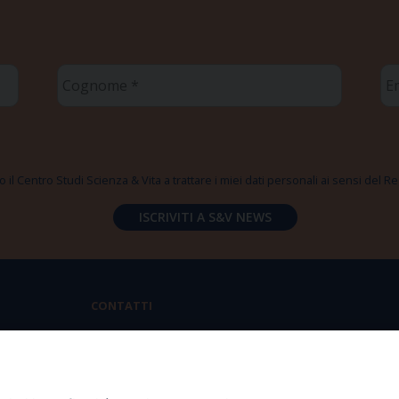
Cognome
Em
*
*
 il Centro Studi Scienza & Vita a trattare i miei dati personali ai sensi del
CONTATTI
Via Aurelia 796 | 00165 Roma
(+39) 06.6819.2554