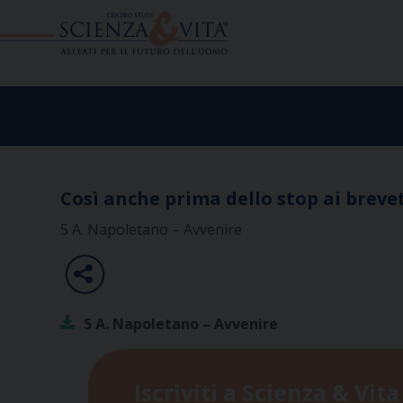
Skip
to
content
Così anche prima dello stop ai breve
5 A. Napoletano – Avvenire
5 A. Napoletano – Avvenire
Iscriviti a Scienza & Vita