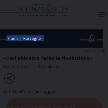
Skip
to
content
|
|
Home
Rassegne
28 Gennaio 2016
«Così abbiamo fatto la rivoluzione»
Eleonora Martini – Il Manifesto
Il Manifesto_nozze_gay
Iscriviti a Scienza & Vita NEWS