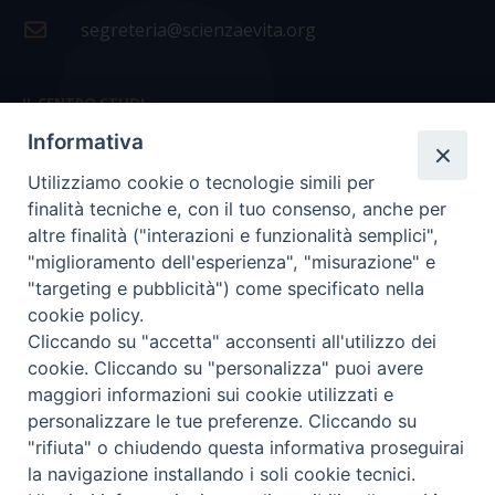
segreteria@scienzaevita.org
IL CENTRO STUDI
Informativa
La nostra storia
Utilizziamo cookie o tecnologie simili per
Statuto
finalità tecniche e, con il tuo consenso, anche per
Presidenza e ufficio presidenza
altre finalità ("interazioni e funzionalità semplici",
"miglioramento dell'esperienza", "misurazione" e
Consiglio scientifico
"targeting e pubblicità") come specificato nella
cookie policy.
Coordinamento nazionale
Cliccando su "accetta" acconsenti all'utilizzo dei
cookie. Cliccando su "personalizza" puoi avere
maggiori informazioni sui cookie utilizzati e
personalizzare le tue preferenze. Cliccando su
"rifiuta" o chiudendo questa informativa proseguirai
COPYRIGHT Scienza & Vita - C.F
96600690588
- Tutti i
la navigazione installando i soli cookie tecnici.
diritti -
Privacy
-
Credits