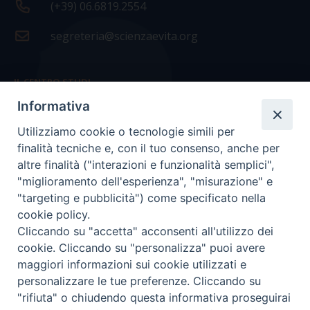
(+39) 06.6819.2554
segreteria@scienzaevita.org
IL CENTRO STUDI
Informativa
La nostra storia
Utilizziamo cookie o tecnologie simili per
Statuto
finalità tecniche e, con il tuo consenso, anche per
Presidenza e ufficio presidenza
altre finalità ("interazioni e funzionalità semplici",
"miglioramento dell'esperienza", "misurazione" e
Consiglio scientifico
"targeting e pubblicità") come specificato nella
cookie policy.
Coordinamento nazionale
Cliccando su "accetta" acconsenti all'utilizzo dei
cookie. Cliccando su "personalizza" puoi avere
maggiori informazioni sui cookie utilizzati e
personalizzare le tue preferenze. Cliccando su
"rifiuta" o chiudendo questa informativa proseguirai
COPYRIGHT Scienza & Vita - C.F
96600690588
- Tutti i