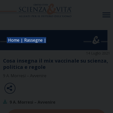
Skip
to
content
|
|
Home
Rassegne
14 Luglio 2021
Cosa insegna il mix vaccinale su scienza,
politica e regole
9 A. Morresi – Avvenire
9 A. Morresi – Avvenire