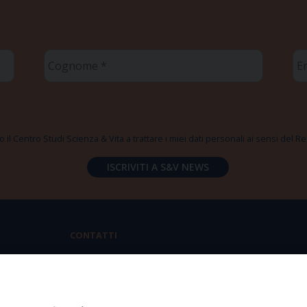
Cognome
Em
*
*
 il Centro Studi Scienza & Vita a trattare i miei dati personali ai sensi del
CONTATTI
Via Aurelia 796 | 00165 Roma
(+39) 06.6819.2554