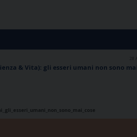
28 
cienza & Vita): gli esseri umani non sono ma
ni_gli_esseri_umani_non_sono_mai_cose