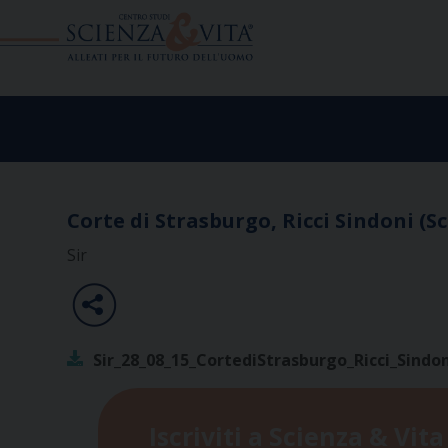
Skip
to
content
Corte di Strasburgo, Ricci Sindoni (S
Sir
Sir_28_08_15_CortediStrasburgo_Ricci_Sindo
Iscriviti a Scienza & Vita