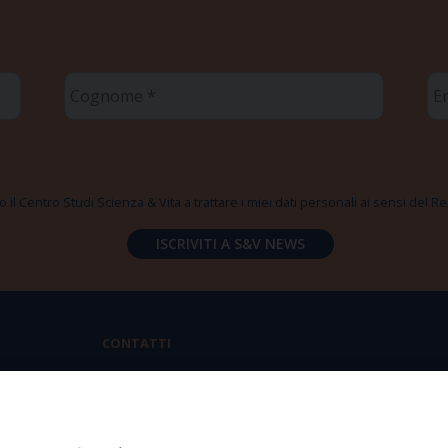
Cognome
Em
*
*
 il Centro Studi Scienza & Vita a trattare i miei dati personali ai sensi del
CONTATTI
Via Aurelia 796 | 00165 Roma
(+39) 06.6819.2554