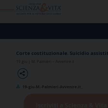
Skip
to
content
Corte costituzionale. Suicidio assisti
19 giu | M. Palmieri – Avvenire.it
19-giu-M.-Palmieri-Avvenire.it_
Iscriviti a Scienza & Vita