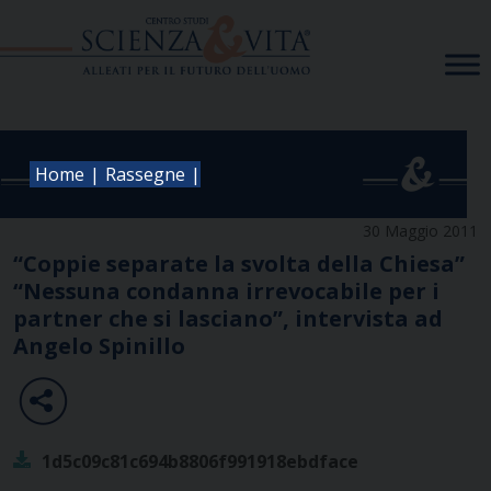
Skip
to
content
|
|
Home
Rassegne
30 Maggio 2011
“Coppie separate la svolta della Chiesa”
“Nessuna condanna irrevocabile per i
partner che si lasciano”, intervista ad
Angelo Spinillo
1d5c09c81c694b8806f991918ebdface