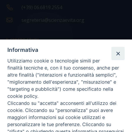
(+39) 06.6819.2554
segreteria@scienzaevita.org
IL CENTRO STUDI
Informativa
La nostra storia
Utilizziamo cookie o tecnologie simili per
Statuto
finalità tecniche e, con il tuo consenso, anche per
Presidenza e ufficio presidenza
altre finalità ("interazioni e funzionalità semplici",
"miglioramento dell'esperienza", "misurazione" e
Consiglio scientifico
"targeting e pubblicità") come specificato nella
cookie policy.
Coordinamento nazionale
Cliccando su "accetta" acconsenti all'utilizzo dei
cookie. Cliccando su "personalizza" puoi avere
maggiori informazioni sui cookie utilizzati e
personalizzare le tue preferenze. Cliccando su
"rifiuta" o chiudendo questa informativa proseguirai