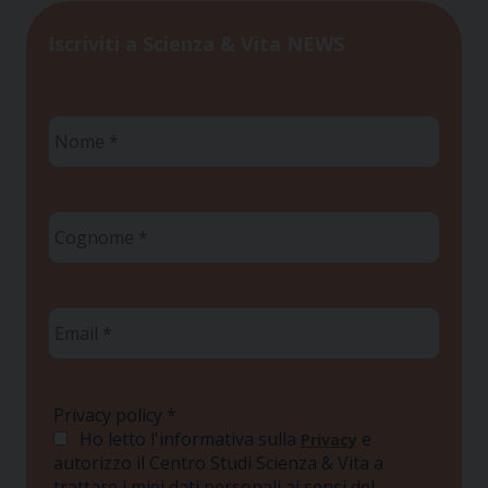
Iscriviti a Scienza & Vita NEWS
Nome
*
Cognome
*
Email
*
Privacy policy
*
Ho letto l'informativa sulla
e
Privacy
autorizzo il Centro Studi Scienza & Vita a
trattare i miei dati personali ai sensi del