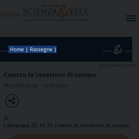
Skip
to
content
|
|
Home
Rassegne
22 Dicembre 2015
Contro le invasioni di campo
Marcello Sorgi – La Stampa
LaStampa_22_12_15_Contro_le_invasioni_di_campo