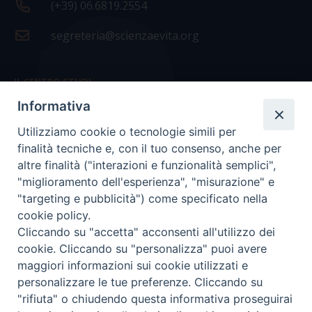
(+39) 06.6819.2554
segreteria@scienzaevita.org
IL CENTRO STUDI
Informativa
La nostra storia
Utilizziamo cookie o tecnologie simili per
Statuto
finalità tecniche e, con il tuo consenso, anche per
Presidenza e ufficio presidenza
altre finalità ("interazioni e funzionalità semplici",
"miglioramento dell'esperienza", "misurazione" e
Consiglio scientifico
"targeting e pubblicità") come specificato nella
cookie policy.
Coordinamento nazionale
Cliccando su "accetta" acconsenti all'utilizzo dei
cookie. Cliccando su "personalizza" puoi avere
maggiori informazioni sui cookie utilizzati e
personalizzare le tue preferenze. Cliccando su
"rifiuta" o chiudendo questa informativa proseguirai
COPYRIGHT Scienza & Vita - C.F
96600690588
- Tutti i