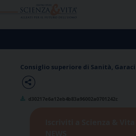
Skip
to
content
Consiglio superiore di Sanità, Garaci 
d30217e6a12eb4b83a96002a0701242c
Iscriviti a Scienza & Vita
NEWS