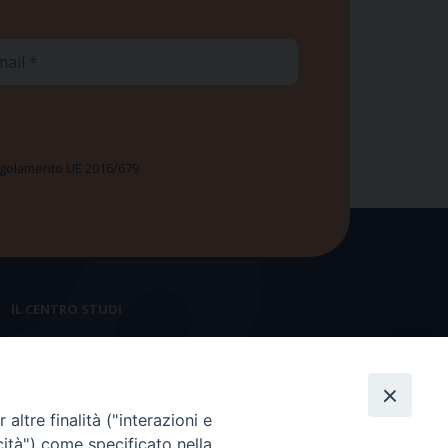
ail
 Regolamento UE 2016/679
IL CENTRO STUDI
La nostra storia
Statuto
altre finalità ("interazioni e
Presidenza e ufficio presidenza
cità") come specificato nella