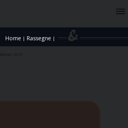
Home
Rassegne
|
|
ebbraio 2010