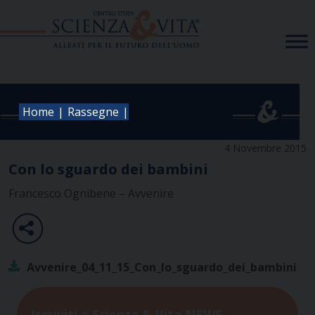
Skip
to
content
|
|
Home
Rassegne
4 Novembre 2015
Con lo sguardo dei bambini
Francesco Ognibene – Avvenire
Avvenire_04_11_15_Con_lo_sguardo_dei_bambini
Iscriviti a Scienza & Vita NEWS