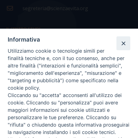
segreteria@scienzaevita.org
IL CENTRO STUDI
Informativa
La nostra storia
Utilizziamo cookie o tecnologie simili per
Statuto
finalità tecniche e, con il tuo consenso, anche per
Presidenza e ufficio presidenza
altre finalità ("interazioni e funzionalità semplici",
"miglioramento dell'esperienza", "misurazione" e
Consiglio scientifico
"targeting e pubblicità") come specificato nella
cookie policy.
Coordinamento nazionale
Cliccando su "accetta" acconsenti all'utilizzo dei
cookie. Cliccando su "personalizza" puoi avere
maggiori informazioni sui cookie utilizzati e
personalizzare le tue preferenze. Cliccando su
"rifiuta" o chiudendo questa informativa proseguirai
COPYRIGHT Scienza & Vita - C.F
96600690588
- Tutti i
la navigazione installando i soli cookie tecnici.
diritti -
Privacy
-
Credits