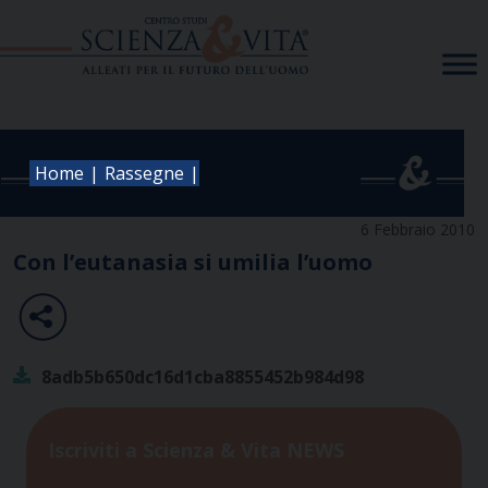
Skip
to
content
|
|
Home
Rassegne
6 Febbraio 2010
Con l’eutanasia si umilia l’uomo
8adb5b650dc16d1cba8855452b984d98
Iscriviti a Scienza & Vita NEWS