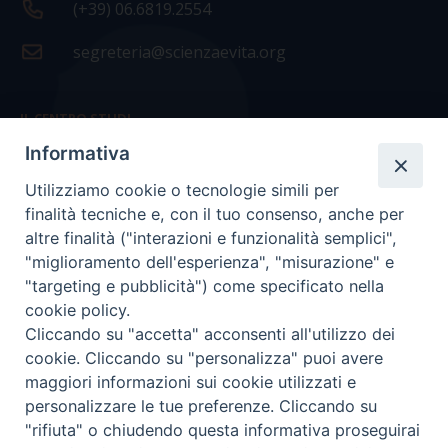
(+39) 06.6819.2554
segreteria@scienzaevita.org
IL CENTRO STUDI
Informativa
La nostra storia
Utilizziamo cookie o tecnologie simili per
Statuto
finalità tecniche e, con il tuo consenso, anche per
Presidenza e ufficio presidenza
altre finalità ("interazioni e funzionalità semplici",
"miglioramento dell'esperienza", "misurazione" e
Consiglio scientifico
"targeting e pubblicità") come specificato nella
cookie policy.
Coordinamento nazionale
Cliccando su "accetta" acconsenti all'utilizzo dei
cookie. Cliccando su "personalizza" puoi avere
maggiori informazioni sui cookie utilizzati e
personalizzare le tue preferenze. Cliccando su
"rifiuta" o chiudendo questa informativa proseguirai
COPYRIGHT Scienza & Vita - C.F
96600690588
- Tutti i