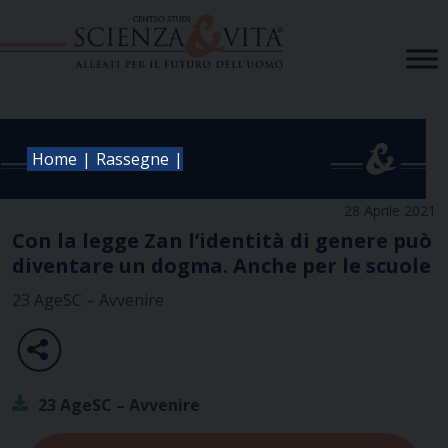
Skip
to
content
|
|
Home
Rassegne
28 Aprile 2021
Con la legge Zan l’identità di genere può
diventare un dogma. Anche per le scuole
23 AgeSC – Avvenire
23 AgeSC – Avvenire