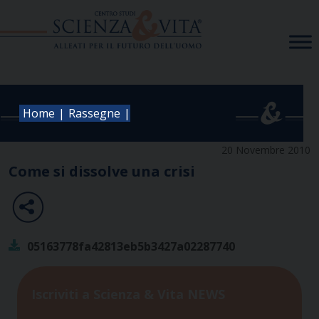
Skip
to
content
|
|
Home
Rassegne
20 Novembre 2010
Come si dissolve una crisi
05163778fa42813eb5b3427a02287740
Iscriviti a Scienza & Vita NEWS