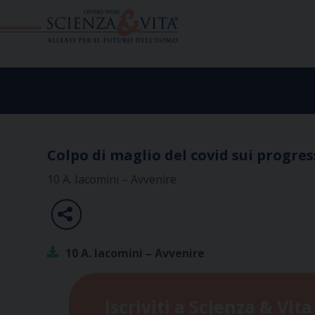
Skip
to
content
Colpo di maglio del covid sui progress
10 A. Iacomini – Avvenire
10 A. Iacomini – Avvenire
Iscriviti a Scienza & Vita