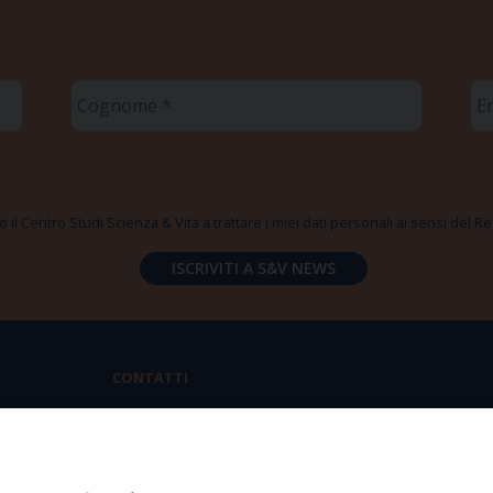
Cognome
Em
*
*
 il Centro Studi Scienza & Vita a trattare i miei dati personali ai sensi del
CONTATTI
Via Aurelia 796 | 00165 Roma
(+39) 06.6819.2554