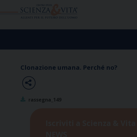
Skip
to
content
Clonazione umana. Perché no?
rassegna_149
Iscriviti a Scienza & Vita
NEWS