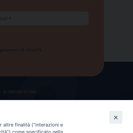
ail
 Regolamento UE 2016/679
IL CENTRO STUDI
La nostra storia
Statuto
altre finalità ("interazioni e
Presidenza e ufficio presidenza
cità") come specificato nella