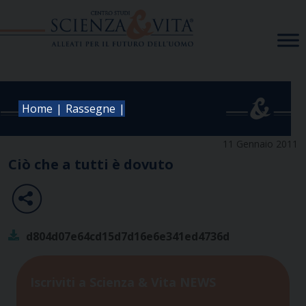
Skip
to
content
|
|
Home
Rassegne
11 Gennaio 2011
Ciò che a tutti è dovuto
d804d07e64cd15d7d16e6e341ed4736d
Iscriviti a Scienza & Vita NEWS