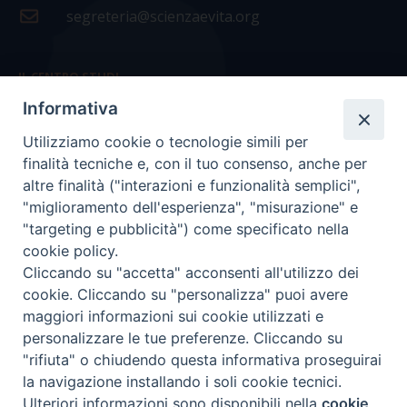
segreteria@scienzaevita.org
IL CENTRO STUDI
Informativa
La nostra storia
Utilizziamo cookie o tecnologie simili per
Statuto
finalità tecniche e, con il tuo consenso, anche per
Presidenza e ufficio presidenza
altre finalità ("interazioni e funzionalità semplici",
"miglioramento dell'esperienza", "misurazione" e
Consiglio scientifico
"targeting e pubblicità") come specificato nella
cookie policy.
Coordinamento nazionale
Cliccando su "accetta" acconsenti all'utilizzo dei
cookie. Cliccando su "personalizza" puoi avere
maggiori informazioni sui cookie utilizzati e
personalizzare le tue preferenze. Cliccando su
"rifiuta" o chiudendo questa informativa proseguirai
COPYRIGHT Scienza & Vita - C.F
96600690588
- Tutti i
la navigazione installando i soli cookie tecnici.
diritti -
Privacy
-
Credits
Ulteriori informazioni sono disponibili nella
cookie
Preferenze Cookie