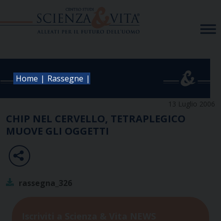
Skip
to
content
|
|
Home
Rassegne
13 Luglio 2006
CHIP NEL CERVELLO, TETRAPLEGICO
MUOVE GLI OGGETTI
rassegna_326
Iscriviti a Scienza & Vita NEWS