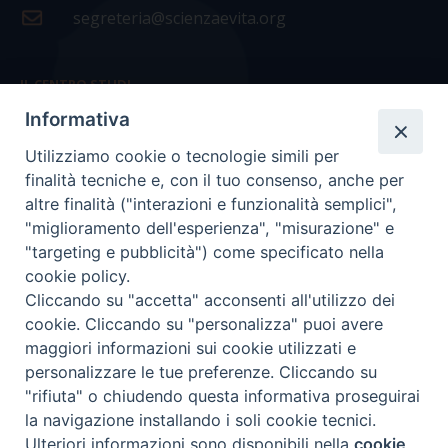
segreteria@scienzaevita.org
IL CENTRO STUDI
Informativa
La nostra storia
Utilizziamo cookie o tecnologie simili per
Statuto
finalità tecniche e, con il tuo consenso, anche per
Presidenza e ufficio presidenza
altre finalità ("interazioni e funzionalità semplici",
"miglioramento dell'esperienza", "misurazione" e
Consiglio scientifico
"targeting e pubblicità") come specificato nella
cookie policy.
Coordinamento nazionale
Cliccando su "accetta" acconsenti all'utilizzo dei
cookie. Cliccando su "personalizza" puoi avere
maggiori informazioni sui cookie utilizzati e
personalizzare le tue preferenze. Cliccando su
"rifiuta" o chiudendo questa informativa proseguirai
COPYRIGHT Scienza & Vita - C.F
96600690588
- Tutti i
la navigazione installando i soli cookie tecnici.
diritti -
Privacy
-
Credits
Ulteriori informazioni sono disponibili nella
cookie
Preferenze Cookie