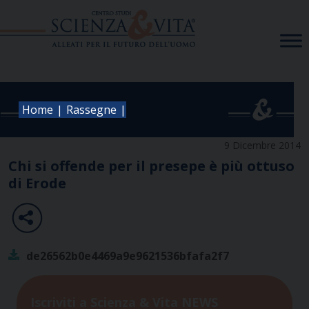
Skip
to
content
|
|
Home
Rassegne
9 Dicembre 2014
Chi si offende per il presepe è più ottuso
di Erode
de26562b0e4469a9e9621536bfafa2f7
Iscriviti a Scienza & Vita NEWS