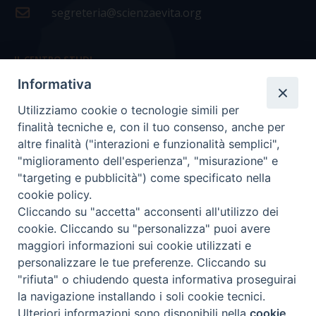
segreteria@scienzaevita.org
IL CENTRO STUDI
Informativa
La nostra storia
Utilizziamo cookie o tecnologie simili per
Statuto
finalità tecniche e, con il tuo consenso, anche per
Presidenza e ufficio presidenza
altre finalità ("interazioni e funzionalità semplici",
"miglioramento dell'esperienza", "misurazione" e
Consiglio scientifico
"targeting e pubblicità") come specificato nella
cookie policy.
Coordinamento nazionale
Cliccando su "accetta" acconsenti all'utilizzo dei
cookie. Cliccando su "personalizza" puoi avere
maggiori informazioni sui cookie utilizzati e
personalizzare le tue preferenze. Cliccando su
"rifiuta" o chiudendo questa informativa proseguirai
COPYRIGHT Scienza & Vita - C.F
96600690588
- Tutti i
la navigazione installando i soli cookie tecnici.
diritti -
Privacy
-
Credits
Ulteriori informazioni sono disponibili nella
cookie
Preferenze Cookie