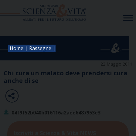
Skip
to
content
|
|
Home
Rassegne
22 Maggio 2011
Chi cura un malato deve prendersi cura
anche di se
04f9f52b040b016116a2aee6487953e3
Iscriviti a Scienza & Vita NEWS