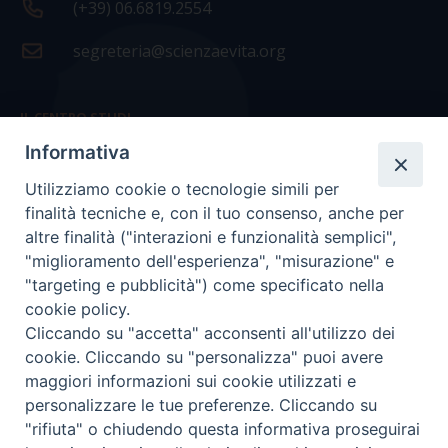
(+39) 06.6819.2554
segreteria@scienzaevita.org
IL CENTRO STUDI
Informativa
La nostra storia
Utilizziamo cookie o tecnologie simili per
Statuto
finalità tecniche e, con il tuo consenso, anche per
Presidenza e ufficio presidenza
altre finalità ("interazioni e funzionalità semplici",
"miglioramento dell'esperienza", "misurazione" e
Consiglio scientifico
"targeting e pubblicità") come specificato nella
cookie policy.
Coordinamento nazionale
Cliccando su "accetta" acconsenti all'utilizzo dei
cookie. Cliccando su "personalizza" puoi avere
maggiori informazioni sui cookie utilizzati e
personalizzare le tue preferenze. Cliccando su
"rifiuta" o chiudendo questa informativa proseguirai
COPYRIGHT Scienza & Vita - C.F
96600690588
- Tutti i