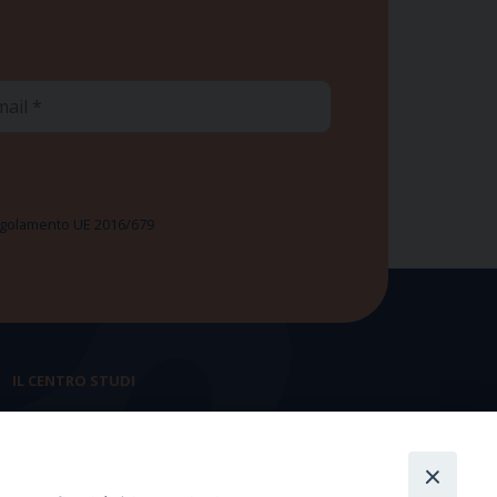
ail
 Regolamento UE 2016/679
IL CENTRO STUDI
La nostra storia
Statuto