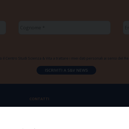
Cognome
Em
*
*
 il Centro Studi Scienza & Vita a trattare i miei dati personali ai sensi del
CONTATTI
Via Aurelia 796 | 00165 Roma
(+39) 06.6819.2554