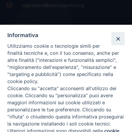
segreteria@scienzaevita.org
IL CENTRO STUDI
Informativa
La nostra storia
Utilizziamo cookie o tecnologie simili per
Statuto
finalità tecniche e, con il tuo consenso, anche per
Presidenza e ufficio presidenza
altre finalità ("interazioni e funzionalità semplici",
"miglioramento dell'esperienza", "misurazione" e
Consiglio scientifico
"targeting e pubblicità") come specificato nella
cookie policy.
Coordinamento nazionale
Cliccando su "accetta" acconsenti all'utilizzo dei
cookie. Cliccando su "personalizza" puoi avere
maggiori informazioni sui cookie utilizzati e
personalizzare le tue preferenze. Cliccando su
"rifiuta" o chiudendo questa informativa proseguirai
COPYRIGHT Scienza & Vita - C.F
96600690588
- Tutti i
la navigazione installando i soli cookie tecnici.
diritti -
Privacy
-
Credits
Ulteriori informazioni sono disponibili nella
cookie
Preferenze Cookie