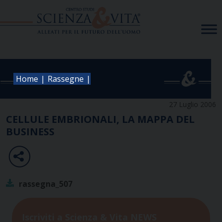
Skip
to
content
|
|
Home
Rassegne
27 Luglio 2006
CELLULE EMBRIONALI, LA MAPPA DEL
BUSINESS
rassegna_507
Iscriviti a Scienza & Vita NEWS