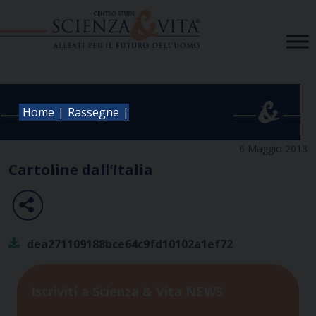
Skip
to
content
|
|
Home
Rassegne
6 Maggio 2013
Cartoline dall’Italia
dea271109188bce64c9fd10102a1ef72
Iscriviti a Scienza & Vita NEWS