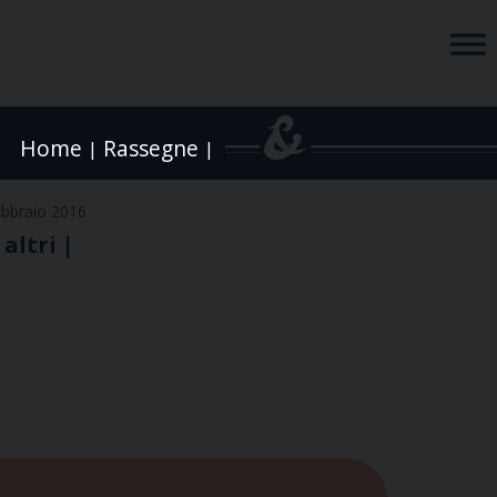
Home
Rassegne
|
|
ebbraio 2016
altri |