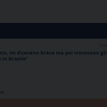
15 F
uto, mi dicevano brava ma poi vincevano gli 
 in Brasile”
ica