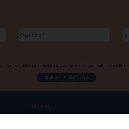
Cognome
Em
*
*
 il Centro Studi Scienza & Vita a trattare i miei dati personali ai sensi del
CONTATTI
Via Aurelia 796 | 00165 Roma