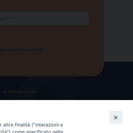
ail
 Regolamento UE 2016/679
IL CENTRO STUDI
La nostra storia
Statuto
altre finalità ("interazioni e
Presidenza e ufficio presidenza
cità") come specificato nella