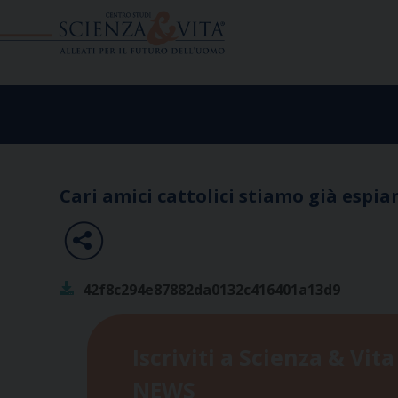
Skip
to
content
Cari amici cattolici stiamo già espi
42f8c294e87882da0132c416401a13d9
Iscriviti a Scienza & Vita
NEWS