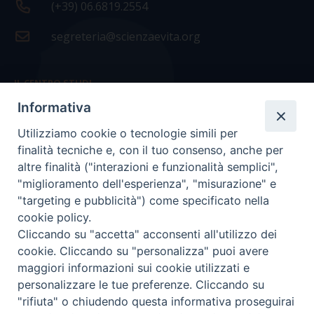
(+39) 06.6819.2554
segreteria@scienzaevita.org
IL CENTRO STUDI
Informativa
La nostra storia
Utilizziamo cookie o tecnologie simili per
Statuto
finalità tecniche e, con il tuo consenso, anche per
Presidenza e ufficio presidenza
altre finalità ("interazioni e funzionalità semplici",
"miglioramento dell'esperienza", "misurazione" e
Consiglio scientifico
"targeting e pubblicità") come specificato nella
cookie policy.
Coordinamento nazionale
Cliccando su "accetta" acconsenti all'utilizzo dei
cookie. Cliccando su "personalizza" puoi avere
maggiori informazioni sui cookie utilizzati e
personalizzare le tue preferenze. Cliccando su
"rifiuta" o chiudendo questa informativa proseguirai
COPYRIGHT Scienza & Vita - C.F
96600690588
- Tutti i