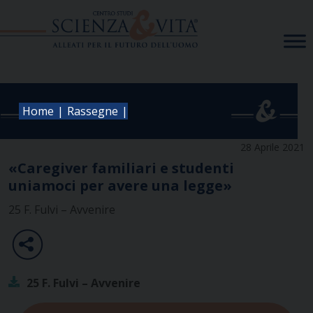
Skip
to
content
|
|
Home
Rassegne
28 Aprile 2021
«Caregiver familiari e studenti
uniamoci per avere una legge»
25 F. Fulvi – Avvenire
25 F. Fulvi – Avvenire