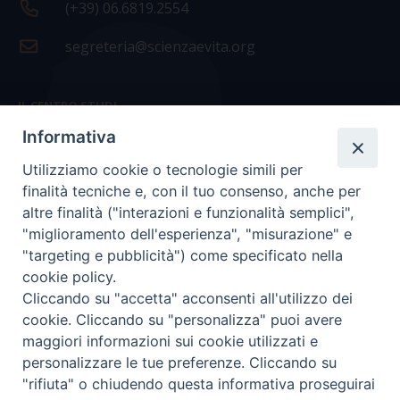
(+39) 06.6819.2554
segreteria@scienzaevita.org
IL CENTRO STUDI
Informativa
La nostra storia
Utilizziamo cookie o tecnologie simili per
Statuto
finalità tecniche e, con il tuo consenso, anche per
Presidenza e ufficio presidenza
altre finalità ("interazioni e funzionalità semplici",
"miglioramento dell'esperienza", "misurazione" e
Consiglio scientifico
"targeting e pubblicità") come specificato nella
cookie policy.
Coordinamento nazionale
Cliccando su "accetta" acconsenti all'utilizzo dei
cookie. Cliccando su "personalizza" puoi avere
maggiori informazioni sui cookie utilizzati e
personalizzare le tue preferenze. Cliccando su
"rifiuta" o chiudendo questa informativa proseguirai
COPYRIGHT Scienza & Vita - C.F
96600690588
- Tutti i