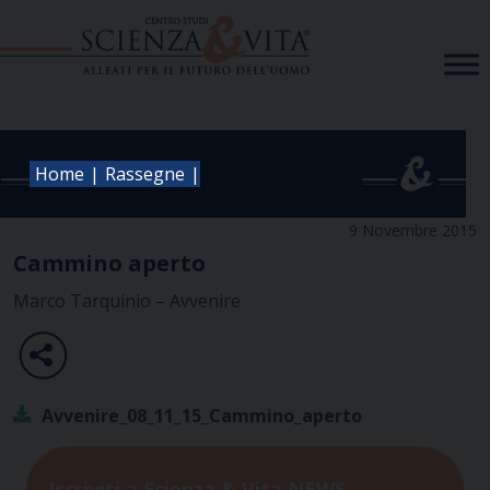
Skip
to
content
|
|
Home
Rassegne
9 Novembre 2015
Cammino aperto
Marco Tarquinio – Avvenire
Avvenire_08_11_15_Cammino_aperto
Iscriviti a Scienza & Vita NEWS