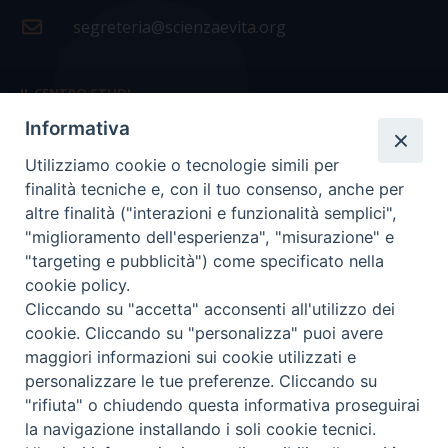
segreteria@scienzaevita.org
IL CENTRO STUDI
Informativa
La nostra storia
Utilizziamo cookie o tecnologie simili per
Statuto
finalità tecniche e, con il tuo consenso, anche per
Presidenza e ufficio presidenza
altre finalità ("interazioni e funzionalità semplici",
"miglioramento dell'esperienza", "misurazione" e
Consiglio scientifico
"targeting e pubblicità") come specificato nella
cookie policy.
Coordinamento nazionale
Cliccando su "accetta" acconsenti all'utilizzo dei
cookie. Cliccando su "personalizza" puoi avere
maggiori informazioni sui cookie utilizzati e
personalizzare le tue preferenze. Cliccando su
"rifiuta" o chiudendo questa informativa proseguirai
COPYRIGHT Scienza & Vita - C.F
96600690588
- Tutti i
la navigazione installando i soli cookie tecnici.
diritti -
Privacy
-
Credits