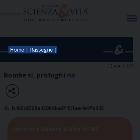
Skip
to
content
|
|
Home
Rassegne
12 Aprile 2011
Bombe sì, profughi no
b460c8368a429b6ba8f451ae4e9fb643
Iscriviti a Scienza & Vita NEWS