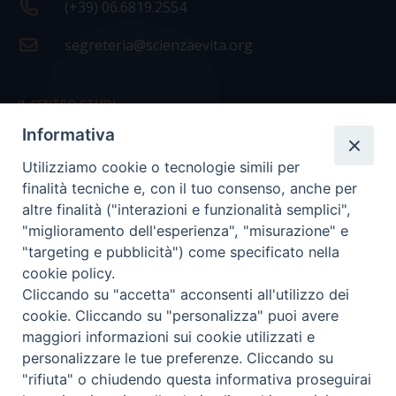
(+39) 06.6819.2554
segreteria@scienzaevita.org
IL CENTRO STUDI
Informativa
La nostra storia
Utilizziamo cookie o tecnologie simili per
Statuto
finalità tecniche e, con il tuo consenso, anche per
Presidenza e ufficio presidenza
altre finalità ("interazioni e funzionalità semplici",
"miglioramento dell'esperienza", "misurazione" e
Consiglio scientifico
"targeting e pubblicità") come specificato nella
cookie policy.
Coordinamento nazionale
Cliccando su "accetta" acconsenti all'utilizzo dei
cookie. Cliccando su "personalizza" puoi avere
maggiori informazioni sui cookie utilizzati e
personalizzare le tue preferenze. Cliccando su
"rifiuta" o chiudendo questa informativa proseguirai
COPYRIGHT Scienza & Vita - C.F
96600690588
- Tutti i