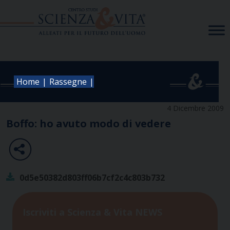
Skip
to
content
|
|
Home
Rassegne
4 Dicembre 2009
Boffo: ho avuto modo di vedere
0d5e50382d803ff06b7cf2c4c803b732
Iscriviti a Scienza & Vita NEWS