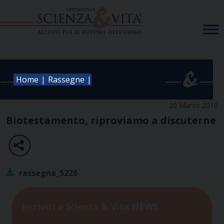
Skip
to
content
|
|
Home
Rassegne
20 Marzo 2010
Biotestamento, riproviamo a discuterne
rassegna_5226
Iscriviti a Scienza & Vita NEWS