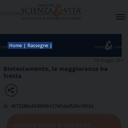
Skip
to
content
|
|
Home
Rassegne
18 Maggio 2011
Biotestamento, la maggioranza ha
fretta
4572286c624930b13741da0520cf852d
Iscriviti a Scienza & Vita NEWS