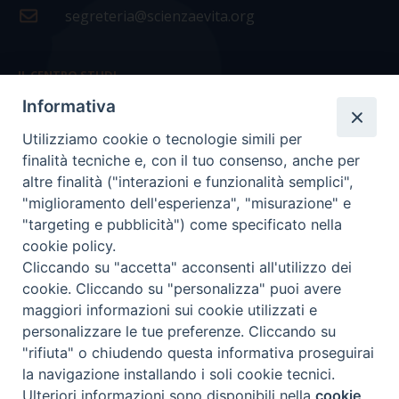
segreteria@scienzaevita.org
IL CENTRO STUDI
Informativa
La nostra storia
Utilizziamo cookie o tecnologie simili per
Statuto
finalità tecniche e, con il tuo consenso, anche per
Presidenza e ufficio presidenza
altre finalità ("interazioni e funzionalità semplici",
"miglioramento dell'esperienza", "misurazione" e
Consiglio scientifico
"targeting e pubblicità") come specificato nella
cookie policy.
Coordinamento nazionale
Cliccando su "accetta" acconsenti all'utilizzo dei
cookie. Cliccando su "personalizza" puoi avere
maggiori informazioni sui cookie utilizzati e
personalizzare le tue preferenze. Cliccando su
"rifiuta" o chiudendo questa informativa proseguirai
COPYRIGHT Scienza & Vita - C.F
96600690588
- Tutti i
la navigazione installando i soli cookie tecnici.
diritti -
Privacy
-
Credits
Ulteriori informazioni sono disponibili nella
cookie
Preferenze Cookie