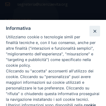
segreteria@scienzaevita.org
IL CENTRO STUDI
Informativa
La nostra storia
Utilizziamo cookie o tecnologie simili per
Statuto
finalità tecniche e, con il tuo consenso, anche per
Presidenza e ufficio presidenza
altre finalità ("interazioni e funzionalità semplici",
"miglioramento dell'esperienza", "misurazione" e
Consiglio scientifico
"targeting e pubblicità") come specificato nella
cookie policy.
Coordinamento nazionale
Cliccando su "accetta" acconsenti all'utilizzo dei
cookie. Cliccando su "personalizza" puoi avere
maggiori informazioni sui cookie utilizzati e
personalizzare le tue preferenze. Cliccando su
"rifiuta" o chiudendo questa informativa proseguirai
COPYRIGHT Scienza & Vita - C.F
96600690588
- Tutti i
la navigazione installando i soli cookie tecnici.
diritti -
Privacy
-
Credits
Ulteriori informazioni sono disponibili nella
cookie
Preferenze Cookie