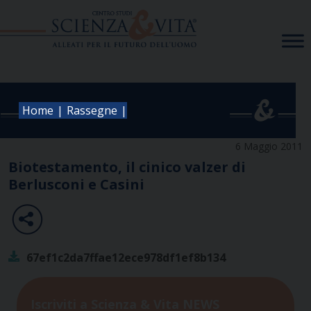
Skip
to
content
|
|
Home
Rassegne
6 Maggio 2011
Biotestamento, il cinico valzer di
Berlusconi e Casini
67ef1c2da7ffae12ece978df1ef8b134
Iscriviti a Scienza & Vita NEWS