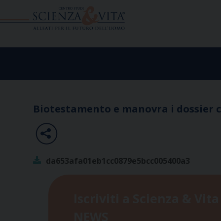
Skip
to
content
Biotestamento e manovra i dossier c
da653afa01eb1cc0879e5bcc005400a3
Iscriviti a Scienza & Vita
NEWS