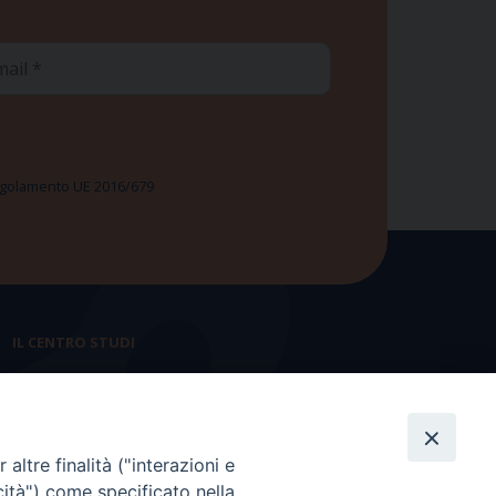
ail
 Regolamento UE 2016/679
IL CENTRO STUDI
La nostra storia
Statuto
altre finalità ("interazioni e
Presidenza e ufficio presidenza
cità") come specificato nella