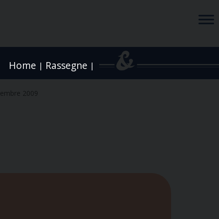
Home
Rassegne
|
|
vembre 2009