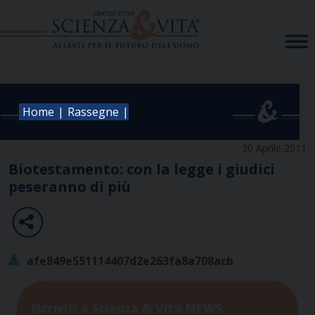
Skip
to
content
|
|
Home
Rassegne
30 Aprile 2011
Biotestamento: con la legge i giudici
peseranno di più
afe849e551114407d2e263fa8a708acb
Iscriviti a Scienza & Vita NEWS