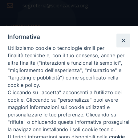
segreteria@scienzaevita.org
IL CENTRO STUDI
Informativa
La nostra storia
Utilizziamo cookie o tecnologie simili per
Statuto
finalità tecniche e, con il tuo consenso, anche per
Presidenza e ufficio presidenza
altre finalità ("interazioni e funzionalità semplici",
"miglioramento dell'esperienza", "misurazione" e
Consiglio scientifico
"targeting e pubblicità") come specificato nella
cookie policy.
Coordinamento nazionale
Cliccando su "accetta" acconsenti all'utilizzo dei
cookie. Cliccando su "personalizza" puoi avere
maggiori informazioni sui cookie utilizzati e
personalizzare le tue preferenze. Cliccando su
"rifiuta" o chiudendo questa informativa proseguirai
COPYRIGHT Scienza & Vita - C.F
96600690588
- Tutti i
la navigazione installando i soli cookie tecnici.
diritti -
Privacy
-
Credits
Ulteriori informazioni sono disponibili nella
cookie
Preferenze Cookie