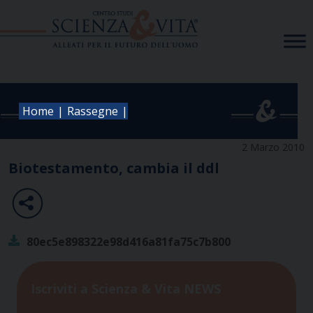
Skip
to
content
|
|
Home
Rassegne
2 Marzo 2010
Biotestamento, cambia il ddl
80ec5e898322e98d416a81fa75c7b800
Iscriviti a Scienza & Vita NEWS