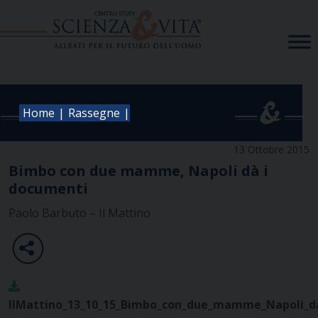
Skip
to
content
|
|
Home
Rassegne
13 Ottobre 2015
Bimbo con due mamme, Napoli dà i
documenti
Paolo Barbuto – Il Mattino
IlMattino_13_10_15_Bimbo_con_due_mamme_Napoli_d