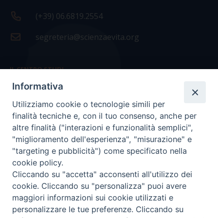
(+39) 06.6819.2554
segreteria@scienzaevita.org
IL CENTRO STUDI
Informativa
La nostra storia
Utilizziamo cookie o tecnologie simili per
Statuto
finalità tecniche e, con il tuo consenso, anche per
Presidenza e ufficio presidenza
altre finalità ("interazioni e funzionalità semplici",
"miglioramento dell'esperienza", "misurazione" e
Consiglio scientifico
"targeting e pubblicità") come specificato nella
cookie policy.
Coordinamento nazionale
Cliccando su "accetta" acconsenti all'utilizzo dei
cookie. Cliccando su "personalizza" puoi avere
maggiori informazioni sui cookie utilizzati e
personalizzare le tue preferenze. Cliccando su