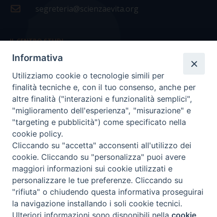
segreteria@scienzaevita.org
IL CENTRO STUDI
Informativa
La nostra storia
Utilizziamo cookie o tecnologie simili per
Statuto
finalità tecniche e, con il tuo consenso, anche per
Presidenza e ufficio presidenza
altre finalità ("interazioni e funzionalità semplici",
"miglioramento dell'esperienza", "misurazione" e
Consiglio scientifico
"targeting e pubblicità") come specificato nella
cookie policy.
Coordinamento nazionale
Cliccando su "accetta" acconsenti all'utilizzo dei
cookie. Cliccando su "personalizza" puoi avere
maggiori informazioni sui cookie utilizzati e
personalizzare le tue preferenze. Cliccando su
"rifiuta" o chiudendo questa informativa proseguirai
COPYRIGHT Scienza & Vita - C.F
96600690588
- Tutti i
la navigazione installando i soli cookie tecnici.
diritti -
Privacy
-
Credits
Ulteriori informazioni sono disponibili nella
cookie
Preferenze Cookie