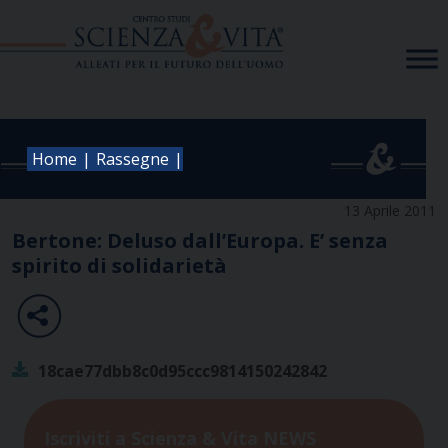
Skip
to
content
|
|
Home
Rassegne
13 Aprile 2011
Bertone: Deluso dall’Europa. E’ senza
spirito di solidarietà
18cae77dbb8c0d95ccc9814150242842
Iscriviti a Scienza & Vita NEWS