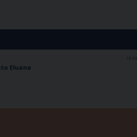
10 F
ato Eluana