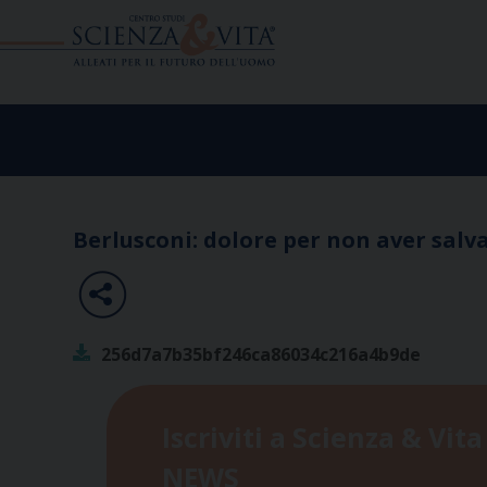
Skip
to
content
Berlusconi: dolore per non aver salv
256d7a7b35bf246ca86034c216a4b9de
Iscriviti a Scienza & Vita
NEWS