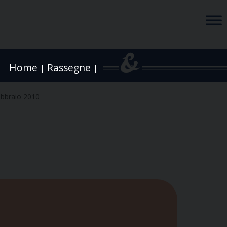
Home
Rassegne
|
|
ebbraio 2010