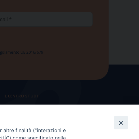
ail
 Regolamento UE 2016/679
IL CENTRO STUDI
La nostra storia
Statuto
altre finalità ("interazioni e
Presidenza e ufficio presidenza
cità") come specificato nella