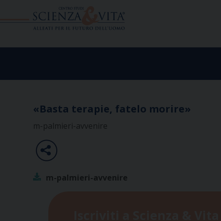
Skip
to
content
«Basta terapie, fatelo morire»
m-palmieri-avvenire
m-palmieri-avvenire
Iscriviti a Scienza & Vita