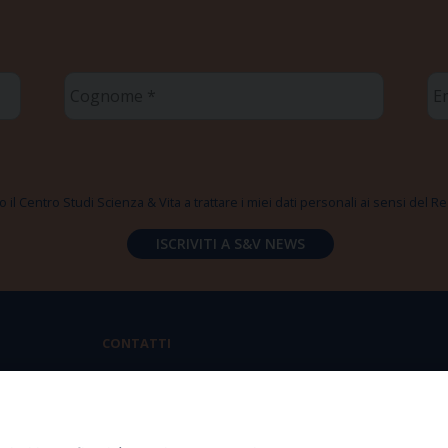
Cognome
Em
*
*
 il Centro Studi Scienza & Vita a trattare i miei dati personali ai sensi del
CONTATTI
Via Aurelia 796 | 00165 Roma
(+39) 06.6819.2554