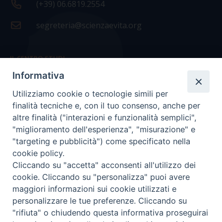
(+39) 06.6819.2554
segreteria@scienzaevita.org
IL CENTRO STUDI
Informativa
La nostra storia
Utilizziamo cookie o tecnologie simili per
Statuto
finalità tecniche e, con il tuo consenso, anche per
Presidenza e ufficio presidenza
altre finalità ("interazioni e funzionalità semplici",
"miglioramento dell'esperienza", "misurazione" e
Consiglio scientifico
"targeting e pubblicità") come specificato nella
cookie policy.
Coordinamento nazionale
Cliccando su "accetta" acconsenti all'utilizzo dei
cookie. Cliccando su "personalizza" puoi avere
maggiori informazioni sui cookie utilizzati e
personalizzare le tue preferenze. Cliccando su
"rifiuta" o chiudendo questa informativa proseguirai
COPYRIGHT Scienza & Vita - C.F
96600690588
- Tutti i