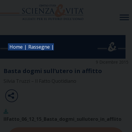
Skip
to
content
|
|
Home
Rassegne
9 Dicembre 2015
Basta dogmi sull’utero in affitto
Silvia Truzzi – Il Fatto Quotidiano
IlFatto_06_12_15_Basta_dogmi_sullutero_in_affiito