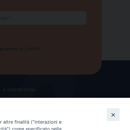
ail
 Regolamento UE 2016/679
IL CENTRO STUDI
La nostra storia
Statuto
altre finalità ("interazioni e
Presidenza e ufficio presidenza
cità") come specificato nella