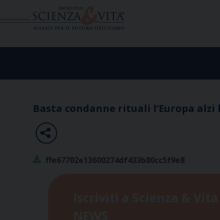
Skip
to
content
Basta condanne rituali l’Europa alzi 
ffe67702e13600274df433b80cc5f9e8
Iscriviti a Scienza & Vita
NEWS