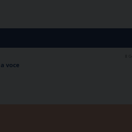
8 G
la voce