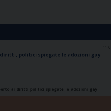
11 G
diritti, politici spiegate le adozioni gay
rto_ai_diritti_politici_spiegate_le_adozioni_gay