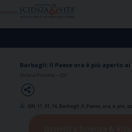
Skip
to
content
Barbagli: il Paese ora è più aperto ai 
Viviana Ponchia – QN
QN_11_01_16_Barbagli_Il_Paese_ora_e_piu_ape
Iscriviti a Scienza & Vita