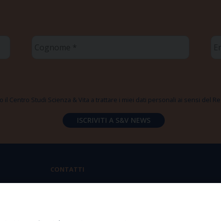
Cognome
Em
*
*
 il Centro Studi Scienza & Vita a trattare i miei dati personali ai sensi del
CONTATTI
Via Aurelia 796 | 00165 Roma
(+39) 06.6819.2554