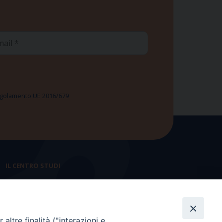
ail
 Regolamento UE 2016/679
IL CENTRO STUDI
La nostra storia
Statuto
altre finalità ("interazioni e