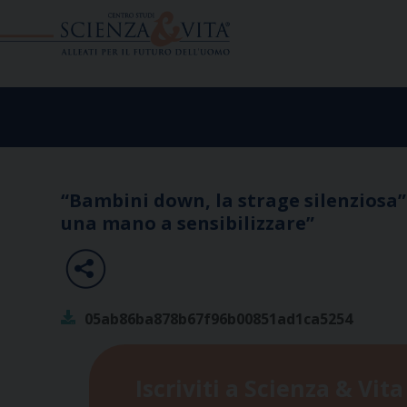
Skip
to
content
“Bambini down, la strage silenziosa”
una mano a sensibilizzare”
05ab86ba878b67f96b00851ad1ca5254
Iscriviti a Scienza & Vita