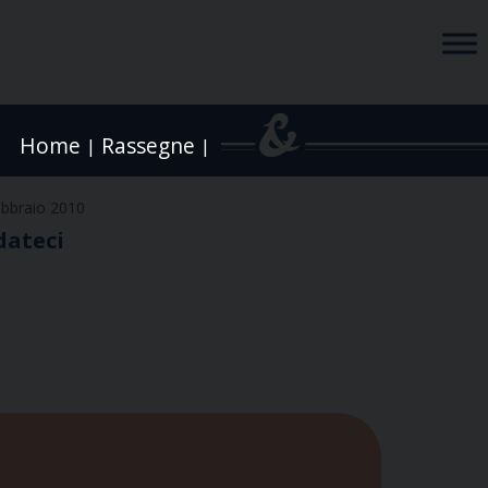
Home
Rassegne
|
|
ebbraio 2010
dateci