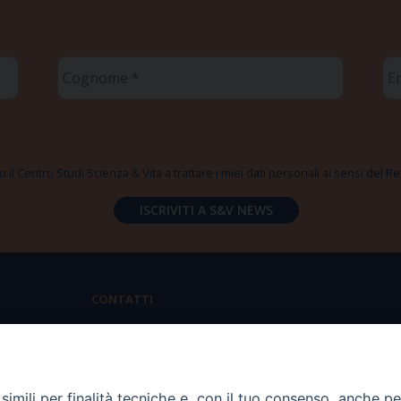
Cognome
Em
*
*
 il Centro Studi Scienza & Vita a trattare i miei dati personali ai sensi del
CONTATTI
Via Aurelia 796 | 00165 Roma
(+39) 06.6819.2554
imili per finalità tecniche e, con il tuo consenso, anche per 