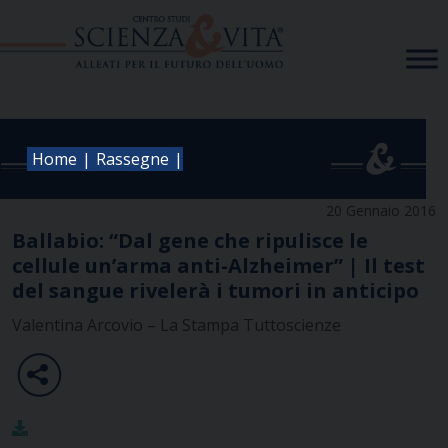
Skip
to
content
|
|
Home
Rassegne
20 Gennaio 2016
Ballabio: “Dal gene che ripulisce le
cellule un’arma anti-Alzheimer” | Il test
del sangue rivelerà i tumori in anticipo
Valentina Arcovio – La Stampa Tuttoscienze