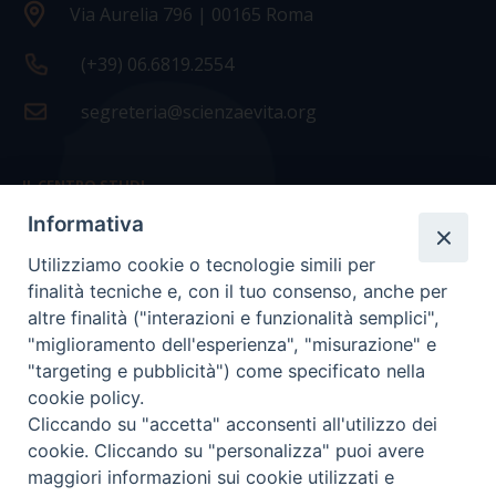
Via Aurelia 796 | 00165 Roma
(+39) 06.6819.2554
segreteria@scienzaevita.org
IL CENTRO STUDI
Informativa
La nostra storia
Utilizziamo cookie o tecnologie simili per
Statuto
finalità tecniche e, con il tuo consenso, anche per
Presidenza e ufficio presidenza
altre finalità ("interazioni e funzionalità semplici",
"miglioramento dell'esperienza", "misurazione" e
Consiglio scientifico
"targeting e pubblicità") come specificato nella
cookie policy.
Coordinamento nazionale
Cliccando su "accetta" acconsenti all'utilizzo dei
cookie. Cliccando su "personalizza" puoi avere
maggiori informazioni sui cookie utilizzati e