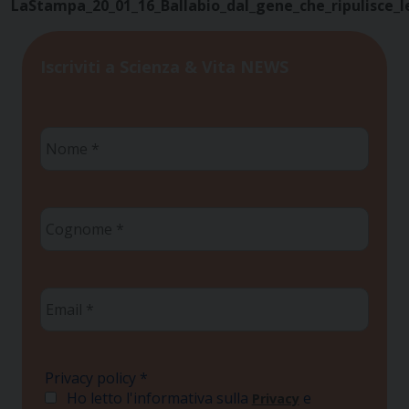
LaStampa_20_01_16_Ballabio_dal_gene_che_ripulisce_l
Iscriviti a Scienza & Vita NEWS
Nome
*
Cognome
*
Email
*
Privacy policy
*
Ho letto l'informativa sulla
e
Privacy